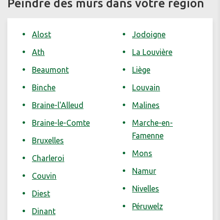
Peindre des murs dans votre région
Alost
Jodoigne
Ath
La Louvière
Beaumont
Liège
Binche
Louvain
Braine-l'Alleud
Malines
Braine-le-Comte
Marche-en-
Famenne
Bruxelles
Mons
Charleroi
Namur
Couvin
Nivelles
Diest
Péruwelz
Dinant