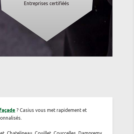
Entreprises certifiéés
 façade
? Casius vous met rapidement et
onnalisés.
et, Chatelineau, Couillet, Courcelles, Dampremy,