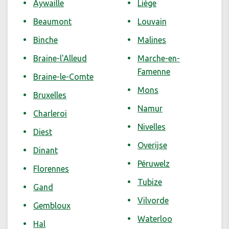
Aywaille
Liège
Beaumont
Louvain
Binche
Malines
Braine-l'Alleud
Marche-en-
Famenne
Braine-le-Comte
Mons
Bruxelles
Namur
Charleroi
Nivelles
Diest
Overijse
Dinant
Péruwelz
Florennes
Tubize
Gand
Vilvorde
Gembloux
Waterloo
Hal