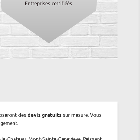
Entreprises certifiéés
oseront des
devis gratuits
sur mesure. Vous
agement.
-le-Chateau, Mont-Sainte-Genevieve, Peissant,