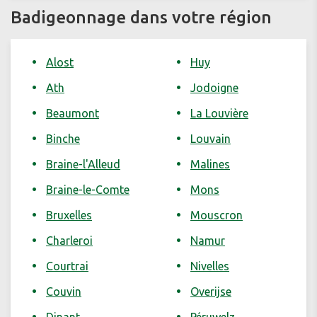
Badigeonnage dans votre région
Alost
Huy
Ath
Jodoigne
Beaumont
La Louvière
Binche
Louvain
Braine-l'Alleud
Malines
Braine-le-Comte
Mons
Bruxelles
Mouscron
Charleroi
Namur
Courtrai
Nivelles
Couvin
Overijse