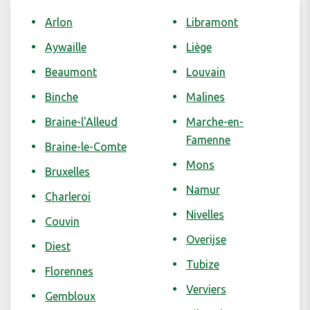
Arlon
Libramont
Aywaille
Liège
Beaumont
Louvain
Binche
Malines
Braine-l'Alleud
Marche-en-
Famenne
Braine-le-Comte
Mons
Bruxelles
Namur
Charleroi
Nivelles
Couvin
Overijse
Diest
Tubize
Florennes
Verviers
Gembloux