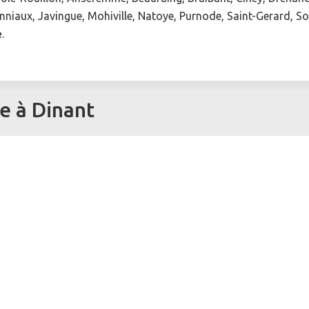
onniaux, Javingue, Mohiville, Natoye, Purnode, Saint-Gerard, S
é
.
e à Dinant