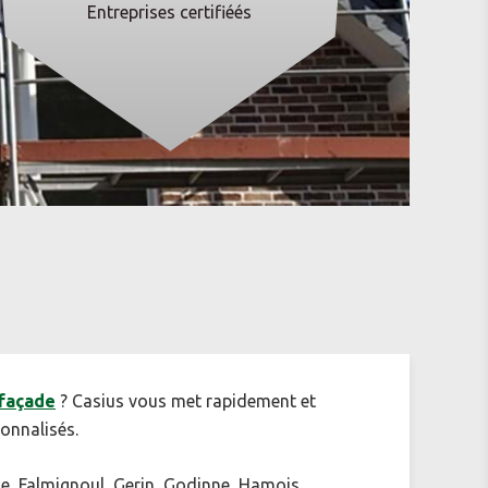
Entreprises certifiéés
 façade
? Casius vous met rapidement et
onnalisés.
e, Falmignoul, Gerin, Godinne, Hamois,