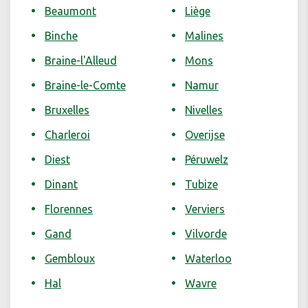
Beaumont
Liège
Binche
Malines
Braine-l'Alleud
Mons
Braine-le-Comte
Namur
Bruxelles
Nivelles
Charleroi
Overijse
Diest
Péruwelz
Dinant
Tubize
Florennes
Verviers
Gand
Vilvorde
Gembloux
Waterloo
Hal
Wavre