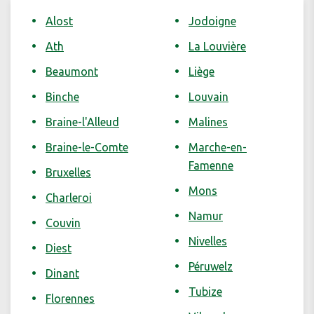
Alost
Jodoigne
Ath
La Louvière
Beaumont
Liège
Binche
Louvain
Braine-l'Alleud
Malines
Braine-le-Comte
Marche-en-
Famenne
Bruxelles
Mons
Charleroi
Namur
Couvin
Nivelles
Diest
Péruwelz
Dinant
Tubize
Florennes