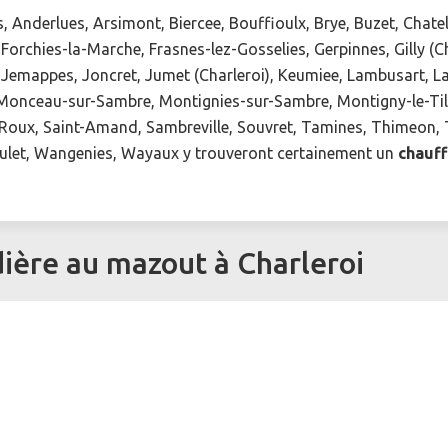
 Anderlues, Arsimont, Biercee, Bouffioulx, Brye, Buzet, Chatel
e, Forchies-la-Marche, Frasnes-lez-Gosselies, Gerpinnes, Gilly (
emappes, Joncret, Jumet (Charleroi), Keumiee, Lambusart, Lan
, Monceau-sur-Sambre, Montignies-sur-Sambre, Montigny-le-Till
 Roux, Saint-Amand, Sambreville, Souvret, Tamines, Thimeon, T
aulet, Wangenies, Wayaux y trouveront certainement un
chauff
ière au mazout à Charleroi