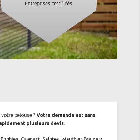
Entreprises certifiéés
 votre pelouse ?
Votre demande est sans
apidement plusieurs devis
.
-Enghien, Quenast, Saintes, Wauthier-Braine y