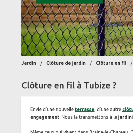
Jardin
Clôture de jardin
Clôture en fil
Clôture en fil à Tubize ?
Envie d'une nouvelle
terrasse
, d'une autre
clôt
engagement
. Nous la transmettons à le
jardin
Même ceux qui vivent dans Braine-le-Chateau, Cl