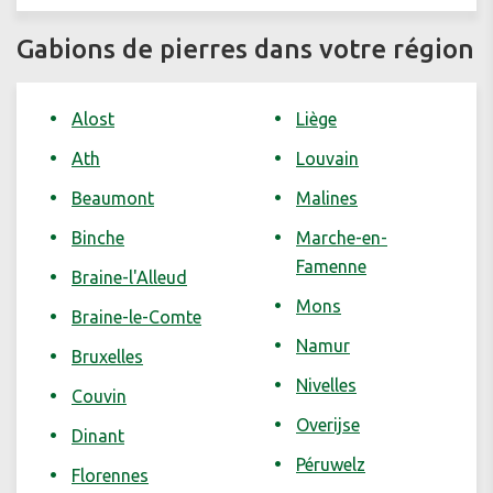
Gabions de pierres dans votre région
Alost
Liège
Ath
Louvain
Beaumont
Malines
Binche
Marche-en-
Famenne
Braine-l'Alleud
Mons
Braine-le-Comte
Namur
Bruxelles
Nivelles
Couvin
Overijse
Dinant
Péruwelz
Florennes