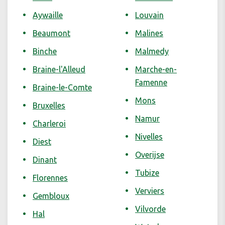
Aywaille
Louvain
Beaumont
Malines
Binche
Malmedy
Braine-l'Alleud
Marche-en-
Famenne
Braine-le-Comte
Mons
Bruxelles
Namur
Charleroi
Nivelles
Diest
Overijse
Dinant
Tubize
Florennes
Verviers
Gembloux
Vilvorde
Hal