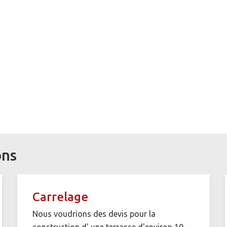
ons
Carrelage
Nous voudrions des devis pour la
construction d' une terrasse d'environ 10-