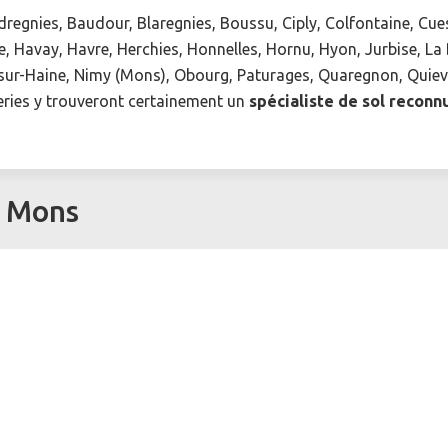
regnies, Baudour, Blaregnies, Boussu, Ciply, Colfontaine, Cues
e, Havay, Havre, Herchies, Honnelles, Hornu, Hyon, Jurbise, La
r-Haine, Nimy (Mons), Obourg, Paturages, Quaregnon, Quievrai
eries y trouveront certainement un
spécialiste de sol reconn
à Mons