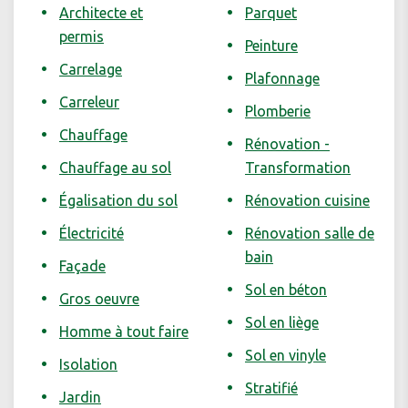
Architecte et
Parquet
permis
Peinture
Carrelage
Plafonnage
Carreleur
Plomberie
Chauffage
Rénovation -
Chauffage au sol
Transformation
Égalisation du sol
Rénovation cuisine
Électricité
Rénovation salle de
bain
Façade
Sol en béton
Gros oeuvre
Sol en liège
Homme à tout faire
Sol en vinyle
Isolation
Stratifié
Jardin