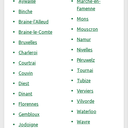
Aywaille
Marche-en-
Famenne
Binche
Mons
Braine-l'Alleud
Mouscron
Braine-le-Comte
Namur
Bruxelles
Nivelles
Charleroi
Péruwelz
Courtrai
Tournai
Couvin
Tubize
Diest
Verviers
Dinant
Vilvorde
Florennes
Waterloo
Gembloux
Wavre
Jodoigne