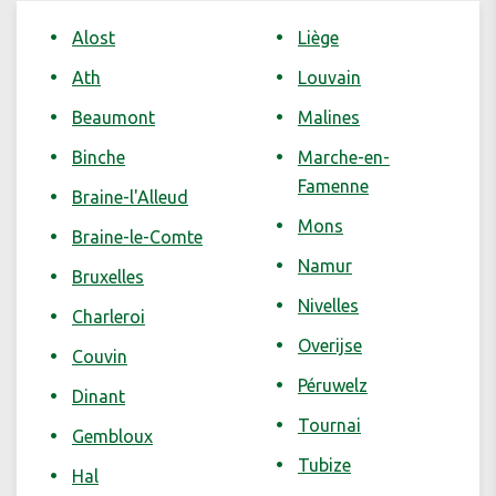
Alost
Liège
Ath
Louvain
Beaumont
Malines
Binche
Marche-en-
Famenne
Braine-l'Alleud
Mons
Braine-le-Comte
Namur
Bruxelles
Nivelles
Charleroi
Overijse
Couvin
Péruwelz
Dinant
Tournai
Gembloux
Tubize
Hal