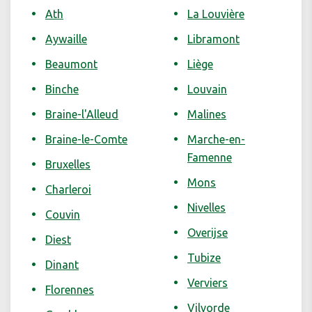
Ath
La Louvière
Aywaille
Libramont
Beaumont
Liège
Binche
Louvain
Braine-l'Alleud
Malines
Braine-le-Comte
Marche-en-
Famenne
Bruxelles
Mons
Charleroi
Nivelles
Couvin
Overijse
Diest
Tubize
Dinant
Verviers
Florennes
Vilvorde