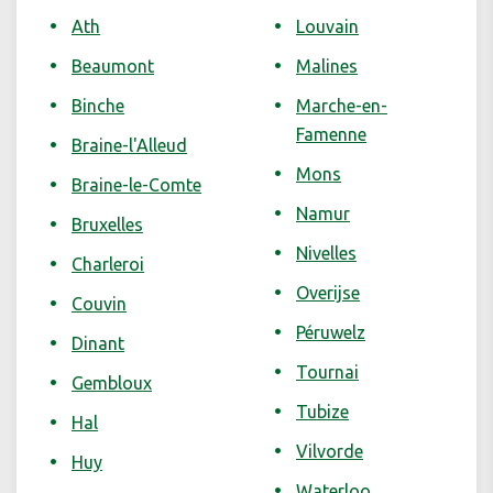
Ath
Louvain
Beaumont
Malines
Binche
Marche-en-
Famenne
Braine-l'Alleud
Mons
Braine-le-Comte
Namur
Bruxelles
Nivelles
Charleroi
Overijse
Couvin
Péruwelz
Dinant
Tournai
Gembloux
Tubize
Hal
Vilvorde
Huy
Waterloo