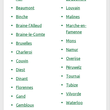
Beaumont
Louvain
Binche
Malines
Braine-l'Alleud
Marche-en-
Famenne
Braine-le-Comte
Mons
Bruxelles
Namur
Charleroi
Overijse
Couvin
Péruwelz
Diest
Tournai
Dinant
Tubize
Florennes
Vilvorde
Gand
Waterloo
Gembloux