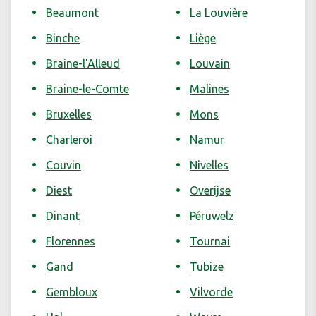
Beaumont
La Louvière
Binche
Liège
Braine-l'Alleud
Louvain
Braine-le-Comte
Malines
Bruxelles
Mons
Charleroi
Namur
Couvin
Nivelles
Diest
Overijse
Dinant
Péruwelz
Florennes
Tournai
Gand
Tubize
Gembloux
Vilvorde