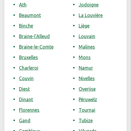
Ath
Jodoigne
Beaumont
La Louvière
Binche
Liège
Braine-l'Alleud
Louvain
Braine-le-Comte
Malines
Bruxelles
Mons
Charleroi
Namur
Couvin
Nivelles
Diest
Overijse
Dinant
Péruwelz
Florennes
Tournai
Gand
Tubize