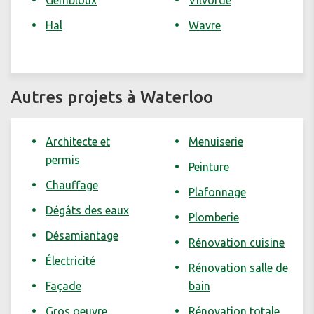
Gembloux
Vilvorde
Hal
Wavre
Autres projets à Waterloo
Architecte et
Menuiserie
permis
Peinture
Chauffage
Plafonnage
Dégâts des eaux
Plomberie
Désamiantage
Rénovation cuisine
Électricité
Rénovation salle de
Façade
bain
Gros oeuvre
Rénovation totale