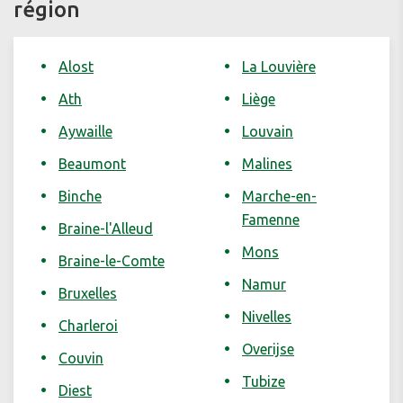
région
Alost
La Louvière
Ath
Liège
Aywaille
Louvain
Beaumont
Malines
Binche
Marche-en-
Famenne
Braine-l'Alleud
Mons
Braine-le-Comte
Namur
Bruxelles
Nivelles
Charleroi
Overijse
Couvin
Tubize
Diest