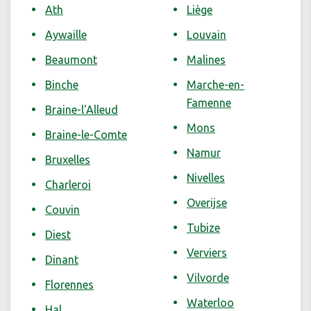
Ath
Liège
Aywaille
Louvain
Beaumont
Malines
Binche
Marche-en-
Famenne
Braine-l'Alleud
Mons
Braine-le-Comte
Namur
Bruxelles
Nivelles
Charleroi
Overijse
Couvin
Tubize
Diest
Verviers
Dinant
Vilvorde
Florennes
Waterloo
Hal