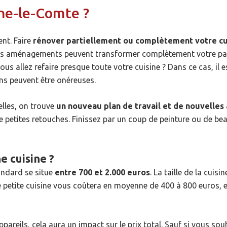
ine-le-Comte ?
nt. Faire
rénover partiellement ou complètement votre cu
its aménagements peuvent transformer complètement votre parad
us allez refaire presque toute votre cuisine ? Dans ce cas, il e
ns peuvent être onéreuses.
uelles, on trouve
un nouveau plan de travail et de nouvelles
e petites retouches. Finissez par un coup de peinture ou de be
e cuisine ?
andard se situe
entre 700 et 2.000 euros
. La taille de la cuis
 petite cuisine vous coûtera en moyenne de 400 à 800 euros, e
pareils, cela aura un impact sur le prix total. Sauf si vous so