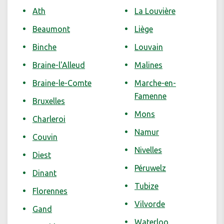
Ath
La Louvière
Beaumont
Liège
Binche
Louvain
Braine-l'Alleud
Malines
Braine-le-Comte
Marche-en-
Famenne
Bruxelles
Mons
Charleroi
Namur
Couvin
Nivelles
Diest
Péruwelz
Dinant
Tubize
Florennes
Vilvorde
Gand
Waterloo