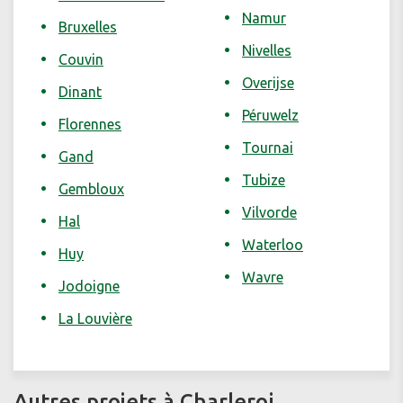
Namur
Bruxelles
Nivelles
Couvin
Overijse
Dinant
Péruwelz
Florennes
Tournai
Gand
Tubize
Gembloux
Vilvorde
Hal
Waterloo
Huy
Wavre
Jodoigne
La Louvière
Autres projets à Charleroi