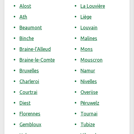
Alost
La Louvière
Ath
Liège
Beaumont
Louvain
Binche
Malines
Braine-l'Alleud
Mons
Braine-le-Comte
Mouscron
Bruxelles
Namur
Charleroi
Nivelles
Courtrai
Overijse
Diest
Péruwelz
Florennes
Tournai
Gembloux
Tubize