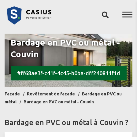
Bardage en PVC ou métal -
Couvin
#ff68ae3f-c41f-4c45-b0ba-dff240811f1d
Façade
Revêtement de façade
Bardage en PVC ou
métal
Bardage en PVC ou métal - Couvin
Bardage en PVC ou métal à Couvin ?