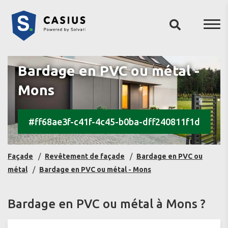
Bardage en PVC ou métal -
Mons
#ff68ae3f-c41f-4c45-b0ba-dff240811f1d
Façade
Revêtement de façade
Bardage en PVC ou
métal
Bardage en PVC ou métal - Mons
Bardage en PVC ou métal à Mons ?