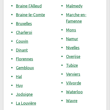
Braine-l'Alleud
Malmedy
Braine-le-Comte
Marche-en-
Famenne
Bruxelles
Mons
Charleroi
Namur
Couvin
Nivelles
Dinant
Overijse
Florennes
Tubize
Gembloux
Verviers
Hal
Vilvorde
Huy
Waterloo
Jodoigne
Wavre
La Louvière