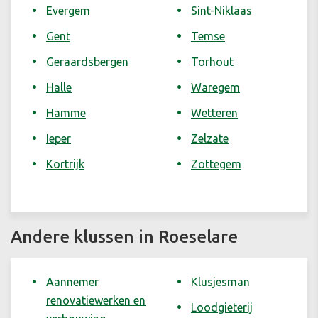
Evergem
Sint-Niklaas
Gent
Temse
Geraardsbergen
Torhout
Halle
Waregem
Hamme
Wetteren
Ieper
Zelzate
Kortrijk
Zottegem
Andere klussen in Roeselare
Aannemer
Klusjesman
renovatiewerken en
Loodgieterij