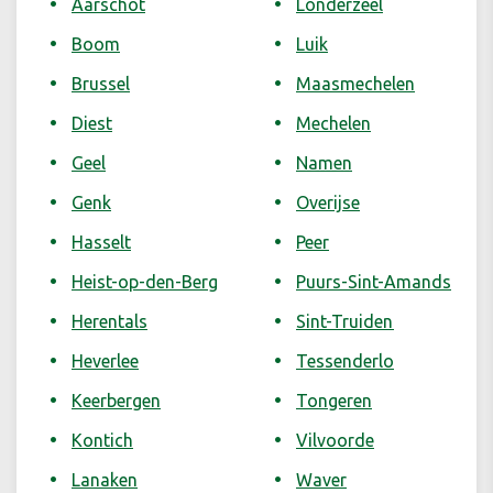
Aarschot
Londerzeel
Boom
Luik
Brussel
Maasmechelen
Diest
Mechelen
Geel
Namen
Genk
Overijse
Hasselt
Peer
Heist-op-den-Berg
Puurs-Sint-Amands
Herentals
Sint-Truiden
Heverlee
Tessenderlo
Keerbergen
Tongeren
Kontich
Vilvoorde
Lanaken
Waver