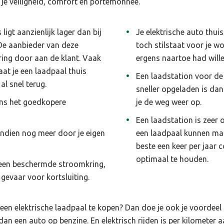
 je veiligheid, comfort en portemonnee.
 ligt aanzienlijk lager dan bij
Je elektrische auto thui
 De aanbieder van deze
toch stilstaat voor je wo
ring door aan de klant. Vaak
ergens naartoe had wille
aat je een laadpaal thuis
Een laadstation voor de
al snel terug.
sneller opgeladen is dan
ens het goedkopere
je de weg weer op.
Een laadstation is zeer
ndien nog meer door je eigen
een laadpaal kunnen mak
beste een keer per jaar 
optimaal te houden.
 een beschermde stroomkring,
gevaar voor kortsluiting.
en elektrische laadpaal te kopen? Dan doe je ook je voordeel d
 dan een auto op benzine. En elektrisch rijden is per kilometer