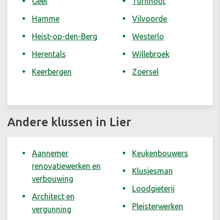
Geel
Turnhout
Hamme
Vilvoorde
Heist-op-den-Berg
Westerlo
Herentals
Willebroek
Keerbergen
Zoersel
Andere klussen in Lier
Aannemer
Keukenbouwers
renovatiewerken en
Klusjesman
verbouwing
Loodgieterij
Architect en
Pleisterwerken
vergunning