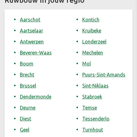
Ruwbouw in jouw regio
Aarschot
Kontich
Aartselaar
Kruibeke
Antwerpen
Londerzeel
Beveren-Waas
Mechelen
Boom
Mol
Brecht
Puurs-Sint-Amands
Brussel
Sint-Niklaas
Dendermonde
Stabroek
Deurne
Temse
Diest
Tessenderlo
Geel
Turnhout