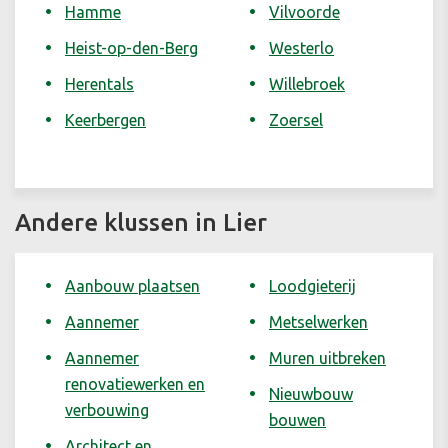
Hamme
Vilvoorde
Heist-op-den-Berg
Westerlo
Herentals
Willebroek
Keerbergen
Zoersel
Andere klussen in Lier
Aanbouw plaatsen
Loodgieterij
Aannemer
Metselwerken
Aannemer
Muren uitbreken
renovatiewerken en
Nieuwbouw
verbouwing
bouwen
Architect en