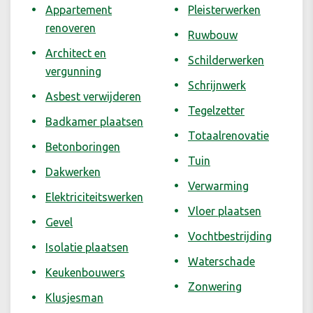
Appartement
Pleisterwerken
renoveren
Ruwbouw
Architect en
Schilderwerken
vergunning
Schrijnwerk
Asbest verwijderen
Tegelzetter
Badkamer plaatsen
Totaalrenovatie
Betonboringen
Tuin
Dakwerken
Verwarming
Elektriciteitswerken
Vloer plaatsen
Gevel
Vochtbestrijding
Isolatie plaatsen
Waterschade
Keukenbouwers
Zonwering
Klusjesman