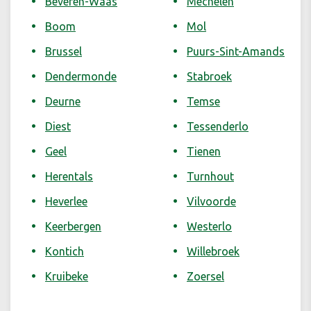
Beveren-Waas
Mechelen
Boom
Mol
Brussel
Puurs-Sint-Amands
Dendermonde
Stabroek
Deurne
Temse
Diest
Tessenderlo
Geel
Tienen
Herentals
Turnhout
Heverlee
Vilvoorde
Keerbergen
Westerlo
Kontich
Willebroek
Kruibeke
Zoersel