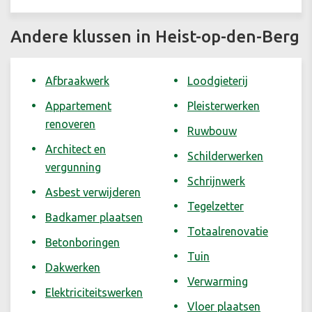
Andere klussen in Heist-op-den-Berg
Afbraakwerk
Loodgieterij
Appartement
Pleisterwerken
renoveren
Ruwbouw
Architect en
Schilderwerken
vergunning
Schrijnwerk
Asbest verwijderen
Tegelzetter
Badkamer plaatsen
Totaalrenovatie
Betonboringen
Tuin
Dakwerken
Verwarming
Elektriciteitswerken
Vloer plaatsen