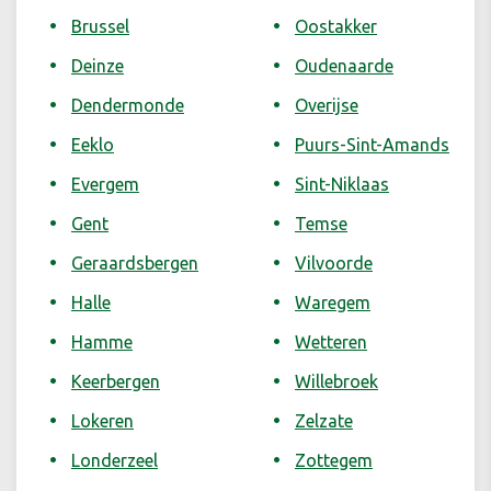
Brussel
Oostakker
Deinze
Oudenaarde
Dendermonde
Overijse
Eeklo
Puurs-Sint-Amands
Evergem
Sint-Niklaas
Gent
Temse
Geraardsbergen
Vilvoorde
Halle
Waregem
Hamme
Wetteren
Keerbergen
Willebroek
Lokeren
Zelzate
Londerzeel
Zottegem