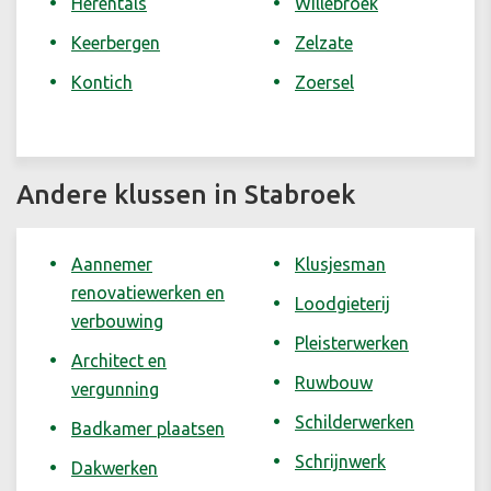
Herentals
Willebroek
Keerbergen
Zelzate
Kontich
Zoersel
Andere klussen in Stabroek
Aannemer
Klusjesman
renovatiewerken en
Loodgieterij
verbouwing
Pleisterwerken
Architect en
Ruwbouw
vergunning
Schilderwerken
Badkamer plaatsen
Schrijnwerk
Dakwerken