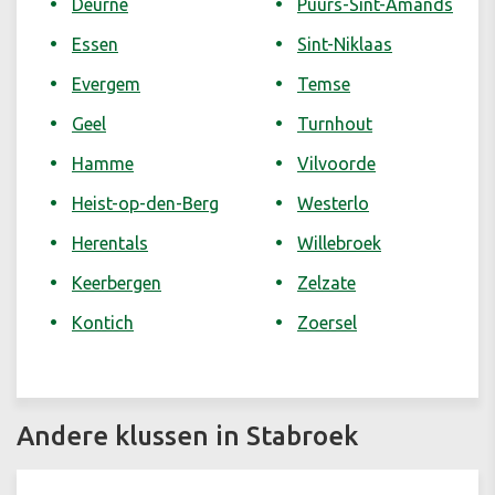
Deurne
Puurs-Sint-Amands
Essen
Sint-Niklaas
Evergem
Temse
Geel
Turnhout
Hamme
Vilvoorde
Heist-op-den-Berg
Westerlo
Herentals
Willebroek
Keerbergen
Zelzate
Kontich
Zoersel
Andere klussen in Stabroek