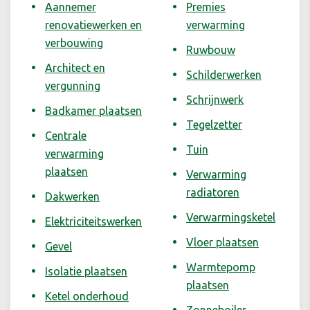
Aannemer
Premies
renovatiewerken en
verwarming
verbouwing
Ruwbouw
Architect en
Schilderwerken
vergunning
Schrijnwerk
Badkamer plaatsen
Tegelzetter
Centrale
Tuin
verwarming
plaatsen
Verwarming
radiatoren
Dakwerken
Verwarmingsketel
Elektriciteitswerken
Vloer plaatsen
Gevel
Warmtepomp
Isolatie plaatsen
plaatsen
Ketel onderhoud