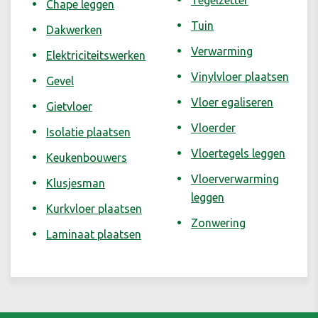
Tegelzetter
Chape leggen
Tuin
Dakwerken
Verwarming
Elektriciteitswerken
Vinylvloer plaatsen
Gevel
Vloer egaliseren
Gietvloer
Vloerder
Isolatie plaatsen
Vloertegels leggen
Keukenbouwers
Vloerverwarming
Klusjesman
leggen
Kurkvloer plaatsen
Zonwering
Laminaat plaatsen