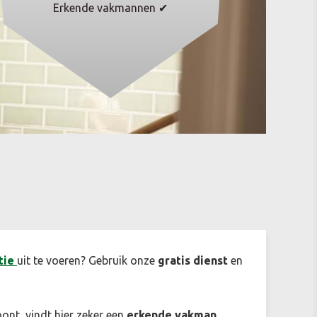
Erkende vakmannen ✔
tie
uit te voeren? Gebruik onze
gratis dienst
en
ont, vindt hier zeker een
erkende vakman
.