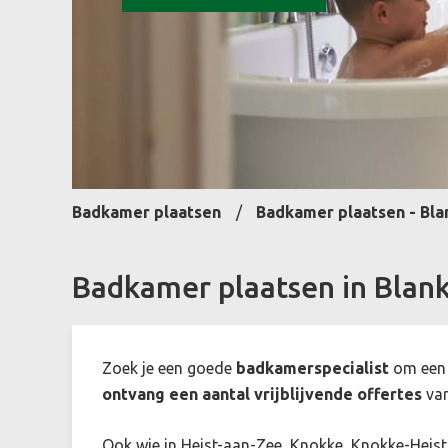
Badkamer plaatsen
Badkamer plaatsen - Bl
Badkamer plaatsen in Blan
Zoek je een goede
badkamerspecialist
om ee
ontvang een aantal vrijblijvende offertes
van
Ook wie in Heist-aan-Zee, Knokke, Knokke-Heist