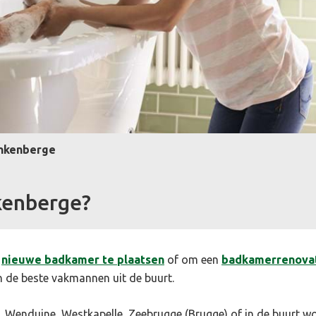
ankenberge
kenberge?
n
nieuwe badkamer te plaatsen
of om een
badkamerrenova
 de beste vakmannen uit de buurt.
, Wenduine, Westkapelle, Zeebrugge (Brugge) of in de buurt wo