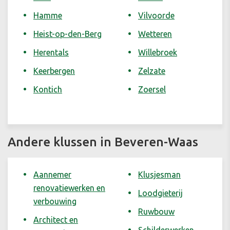
Hamme
Vilvoorde
Heist-op-den-Berg
Wetteren
Herentals
Willebroek
Keerbergen
Zelzate
Kontich
Zoersel
Andere klussen in Beveren-Waas
Aannemer
Klusjesman
renovatiewerken en
Loodgieterij
verbouwing
Ruwbouw
Architect en