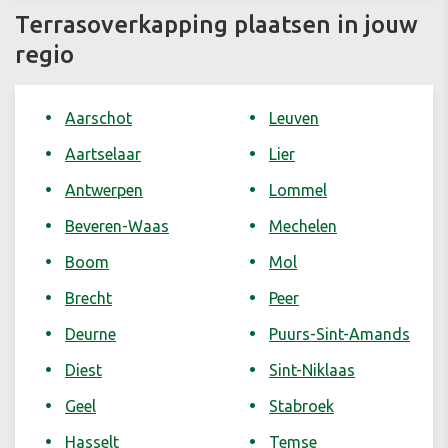
Terrasoverkapping plaatsen in jouw
regio
Aarschot
Leuven
Aartselaar
Lier
Antwerpen
Lommel
Beveren-Waas
Mechelen
Boom
Mol
Brecht
Peer
Deurne
Puurs-Sint-Amands
Diest
Sint-Niklaas
Geel
Stabroek
Hasselt
Temse