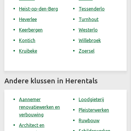
Heist-op-den-Berg
Tessenderlo
Heverlee
Turnhout
Keerbergen
Westerlo
Kontich
Willebroek
Kruibeke
Zoersel
Andere klussen in Herentals
Aannemer
Loodgieterij
renovatiewerken en
Pleisterwerken
verbouwing
Ruwbouw
Architect en