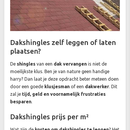
Dakshingles zelf leggen of laten
plaatsen?
De
shingles
van een
dak vervangen
is niet de
moeilijkste klus. Ben je van nature geen handige
harry? Dan laat je deze opdracht beter meteen doen
door een goede
klusjesman
of een
dakwerker
. Dit
zal je
tijd, geld en voornamelijk frustraties
besparen
.
Dakshingles prijs per m²
Wat zijn de
kosten om dakshingles te leggen
? Het