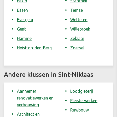
Eeklo
Stabroek
Essen
Temse
Evergem
Wetteren
Gent
Willebroek
Hamme
Zelzate
Heist-op-den-Berg
Zoersel
Andere klussen in Sint-Niklaas
Aannemer
Loodgieterij
renovatiewerken en
Pleisterwerken
verbouwing
Ruwbouw
Architect en