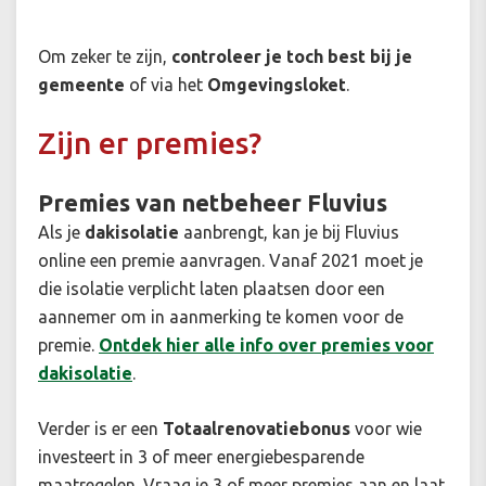
Om zeker te zijn,
controleer je toch best bij je
gemeente
of via het
Omgevingsloket
.
Zijn er premies?
Premies van netbeheer Fluvius
Als je
dakisolatie
aanbrengt, kan je bij Fluvius
online een premie aanvragen. Vanaf 2021 moet je
die isolatie verplicht laten plaatsen door een
aannemer om in aanmerking te komen voor de
premie.
Ontdek hier alle info over premies voor
dakisolatie
.
Verder is er een
Totaalrenovatiebonus
voor wie
investeert in 3 of meer energiebesparende
maatregelen. Vraag je 3 of meer premies aan en laat