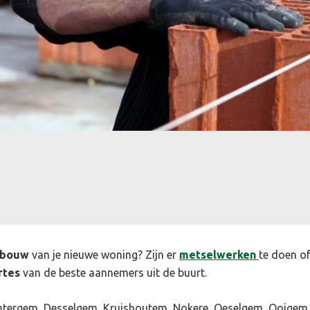
wbouw
van je nieuwe woning? Zijn er
metselwerken
te doen o
rtes
van de beste aannemers uit de buurt.
Dentergem, Desselgem, Kruishoutem, Nokere, Oeselgem, Ooigem,