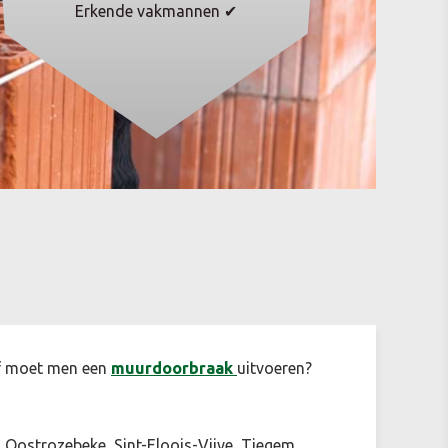
Erkende vakmannen ✔
f moet men een
muurdoorbraak
uitvoeren?
 Oostrozebeke, Sint-Eloois-Vijve, Tiegem,