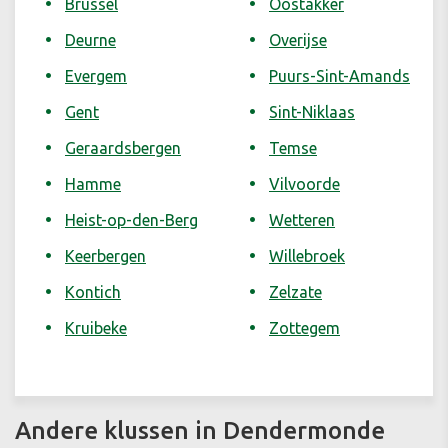
Brussel
Oostakker
Deurne
Overijse
Evergem
Puurs-Sint-Amands
Gent
Sint-Niklaas
Geraardsbergen
Temse
Hamme
Vilvoorde
Heist-op-den-Berg
Wetteren
Keerbergen
Willebroek
Kontich
Zelzate
Kruibeke
Zottegem
Andere klussen in Dendermonde