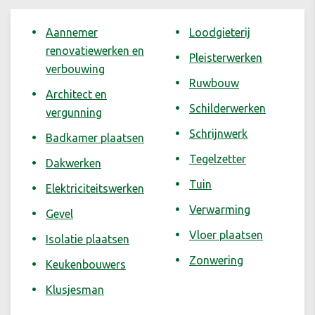
Aannemer
Loodgieterij
renovatiewerken en
Pleisterwerken
verbouwing
Ruwbouw
Architect en
Schilderwerken
vergunning
Schrijnwerk
Badkamer plaatsen
Tegelzetter
Dakwerken
Tuin
Elektriciteitswerken
Verwarming
Gevel
Vloer plaatsen
Isolatie plaatsen
Zonwering
Keukenbouwers
Klusjesman